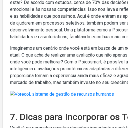
estar? De acordo com estudos, cerca de 70% das decisõe
emocional e às nossas competências. Isso nos leva a refl
e as habilidades que possuímos. Aqui é onde entram as apl
de ajudarem em processos seletivos, também podem ser u
desenvolvimento pessoal. Uma plataforma como a Psicosm
habilidades e características, facilitando escolhas mais co
Imaginemos um cenário onde você está em busca de um no
atual. O que acha de realizar uma avaliação que não apena
onde você pode melhorar? Com o Psicosmart, é possível ac
inteligência e avaliações psicotécnicas adaptadas a diferen
proporciona tornam a experiência ainda mais eficaz e agra
mercado de trabalho, mas também investe no seu crescime
7. Dicas para Incorporar os T
Você já se perguntou quantas decisões importantes você t