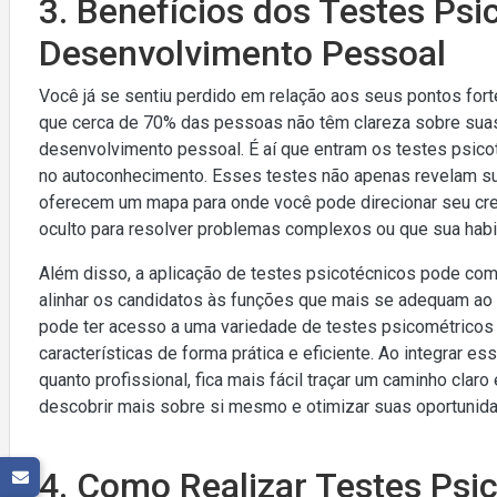
3. Benefícios dos Testes Psi
Desenvolvimento Pessoal
Você já se sentiu perdido em relação aos seus pontos for
que cerca de 70% das pessoas não têm clareza sobre suas
desenvolvimento pessoal. É aí que entram os testes psico
no autoconhecimento. Esses testes não apenas revelam s
oferecem um mapa para onde você pode direcionar seu cre
oculto para resolver problemas complexos ou que sua habil
Além disso, a aplicação de testes psicotécnicos pode co
alinhar os candidatos às funções que mais se adequam ao 
pode ter acesso a uma variedade de testes psicométricos e
características de forma prática e eficiente. Ao integrar e
quanto profissional, fica mais fácil traçar um caminho claro
descobrir mais sobre si mesmo e otimizar suas oportunid
4. Como Realizar Testes Psi