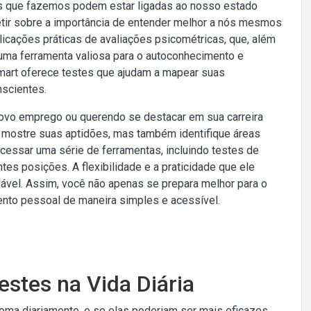
s que fazemos podem estar ligadas ao nosso estado
etir sobre a importância de entender melhor a nós mesmos
icações práticas de avaliações psicométricas, que, além
ma ferramenta valiosa para o autoconhecimento e
art oferece testes que ajudam a mapear suas
nscientes.
vo emprego ou querendo se destacar em sua carreira
s mostre suas aptidões, mas também identifique áreas
essar uma série de ferramentas, incluindo testes de
tes posições. A flexibilidade e a praticidade que ele
dável. Assim, você não apenas se prepara melhor para o
nto pessoal de maneira simples e acessível.
estes na Vida Diária
oma diariamente, e se elas poderiam ser mais eficazes