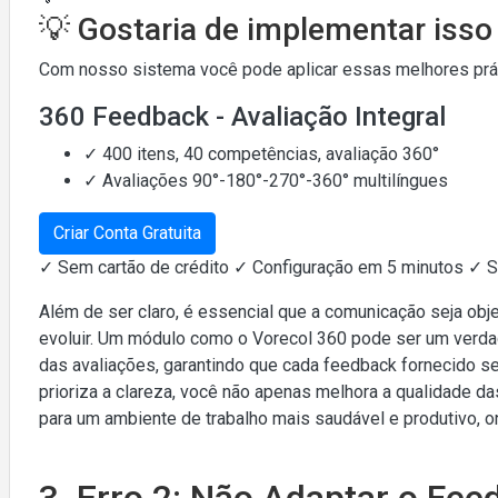
💡 Gostaria de implementar iss
Com nosso sistema você pode aplicar essas melhores práti
360 Feedback - Avaliação Integral
✓ 400 itens, 40 competências, avaliação 360°
✓ Avaliações 90°-180°-270°-360° multilíngues
Criar Conta Gratuita
✓ Sem cartão de crédito ✓ Configuração em 5 minutos ✓ 
Além de ser claro, é essencial que a comunicação seja obj
evoluir. Um módulo como o Vorecol 360 pode ser um verdade
das avaliações, garantindo que cada feedback fornecido se
prioriza a clareza, você não apenas melhora a qualidade
para um ambiente de trabalho mais saudável e produtivo, 
3. Erro 2: Não Adaptar o Fee