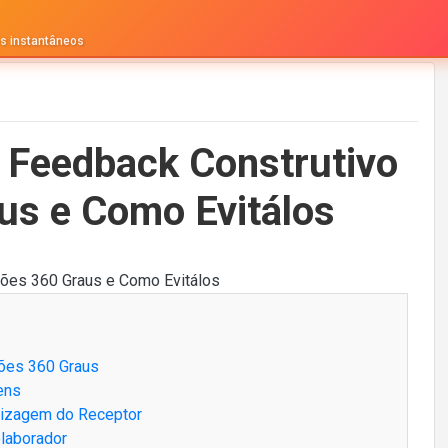
os instantâneos
 Feedback Construtivo
us e Como Evitálos
ções 360 Graus
ens
ndizagem do Receptor
olaborador