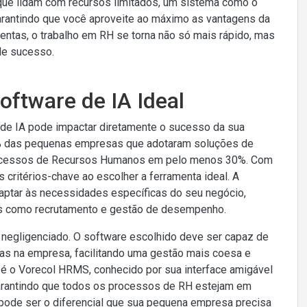
que lidam com recursos limitados, um sistema como o
arantindo que você aproveite ao máximo as vantagens da
tas, o trabalho em RH se torna não só mais rápido, mas
de sucesso.
Software de IA Ideal
 de IA pode impactar diretamente o sucesso da sua
% das pequenas empresas que adotaram soluções de
processos de Recursos Humanos em pelo menos 30%. Com
 critérios-chave ao escolher a ferramenta ideal. A
adaptar às necessidades específicas do seu negócio,
fas como recrutamento e gestão de desempenho.
r negligenciado. O software escolhido deve ser capaz de
das na empresa, facilitando uma gestão mais coesa e
é o Vorecol HRMS, conhecido por sua interface amigável
arantindo que todos os processos de RH estejam em
 pode ser o diferencial que sua pequena empresa precisa