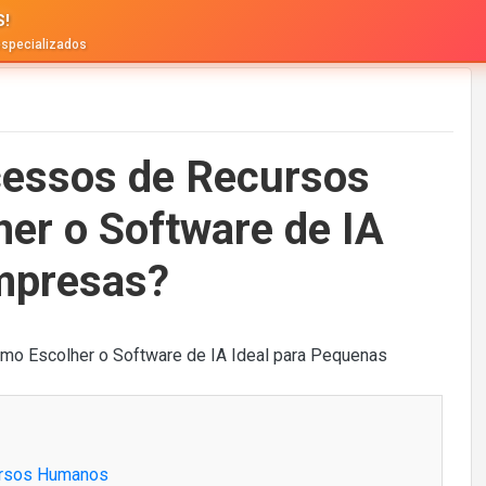
S!
especializados
cessos de Recursos
r o Software de IA
mpresas?
ursos Humanos