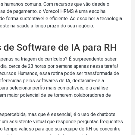
rros humanos comuns. Com recursos que vão desde o
lhas de pagamento, o Vorecol HRMS é uma escolha
 forma sustentável e eficiente. Ao escolher a tecnologia
ste na saúde a longo prazo do seu negócio.
s de Software de IA para RH
penas na triagem de currículos? É surpreendente saber
ia, cerca de 23 horas por semana apenas nessa tarefa!
e Recursos Humanos, essa rotina pode ser transformada de
 oferecidas pelos softwares de IA, destacam-se a
para selecionar perfis mais compatíveis, e a análise
uem maior potencial de se tornarem colaboradores de
spercebida, mas que é essencial, é o uso de chatbots
r um assistente virtual que responde perguntas frequentes
ndo tempo valioso para que sua equipe de RH se concentre