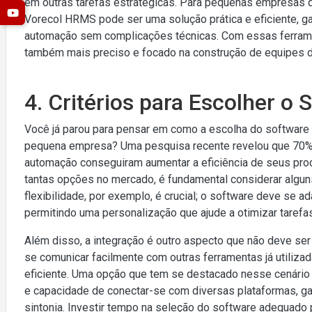
em outras tarefas estratégicas. Para pequenas empresas 
Vorecol HRMS pode ser uma solução prática e eficiente, g
automação sem complicações técnicas. Com essas ferramen
também mais preciso e focado na construção de equipes 
4. Critérios para Escolher o 
Você já parou para pensar em como a escolha do software
pequena empresa? Uma pesquisa recente revelou que 70
automação conseguiram aumentar a eficiência de seus 
tantas opções no mercado, é fundamental considerar alguns
flexibilidade, por exemplo, é crucial; o software deve se 
permitindo uma personalização que ajude a otimizar tare
Além disso, a integração é outro aspecto que não deve se
se comunicar facilmente com outras ferramentas já utiliza
eficiente. Uma opção que tem se destacado nesse cenário 
e capacidade de conectar-se com diversas plataformas, g
sintonia. Investir tempo na seleção do software adequado