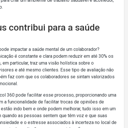
para criar um ambiente de trabalho saudável e acolhedor,
o.
s contribui para a saúde
pode impactar a saúde mental de um colaborador?
cação é constante e clara podem reduzir em até 30% os
em particular, traz uma visão holística sobre o
sores e até mesmo clientes. Esse tipo de avaliação não
ém faz com que os colaboradores se sintam valorizados
mocional.
ol 360 pode facilitar esse processo, proporcionando uma
m a funcionalidade de facilitar trocas de opiniões de
 estão indo bem e onde podem melhorar, tudo isso em um
em quando as pessoas sentem que têm voz e que suas
ansiedade e o estresse associados à incerteza no local de