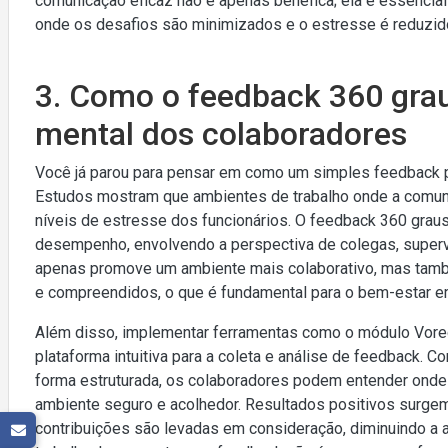
comunicação eficaz não é apenas benéfica; ela é essencial 
onde os desafios são minimizados e o estresse é reduzid
3. Como o feedback 360 grau
mental dos colaboradores
Você já parou para pensar em como um simples feedback 
Estudos mostram que ambientes de trabalho onde a comuni
níveis de estresse dos funcionários. O feedback 360 graus, 
desempenho, envolvendo a perspectiva de colegas, supervi
apenas promove um ambiente mais colaborativo, mas tamb
e compreendidos, o que é fundamental para o bem-estar e
Além disso, implementar ferramentas como o módulo Vorec
plataforma intuitiva para a coleta e análise de feedback. Co
forma estruturada, os colaboradores podem entender onde
ambiente seguro e acolhedor. Resultados positivos surg
contribuições são levadas em consideração, diminuindo a 