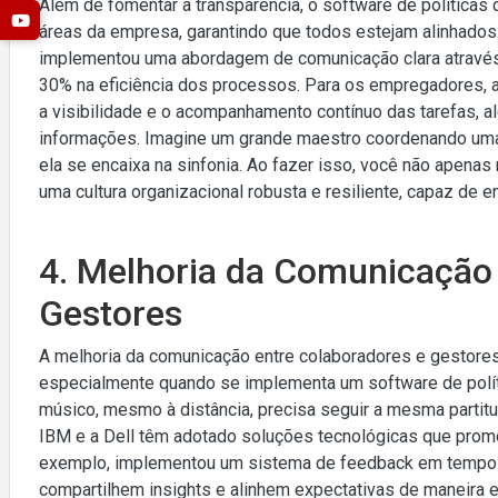
Além de fomentar a transparência, o software de políticas 
áreas da empresa, garantindo que todos estejam alinhados
implementou uma abordagem de comunicação clara através 
30% na eficiência dos processos. Para os empregadores,
a visibilidade e o acompanhamento contínuo das tarefas, al
informações. Imagine um grande maestro coordenando uma 
ela se encaixa na sinfonia. Ao fazer isso, você não apena
uma cultura organizacional robusta e resiliente, capaz de e
4. Melhoria da Comunicação 
Gestores
A melhoria da comunicação entre colaboradores e gestore
especialmente quando se implementa um software de polít
músico, mesmo à distância, precisa seguir a mesma partit
IBM e a Dell têm adotado soluções tecnológicas que promo
exemplo, implementou um sistema de feedback em tempo r
compartilhem insights e alinhem expectativas de maneira 