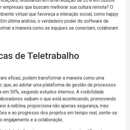
unicações, resultando em uma redução de 20% em custos
por empresas que buscam melhorar sua cultura remota? O
biente virtual que favoreça a interação social, como happy
. Em última análise, o verdadeiro poder do software de
sformar a maneira como as equipes se conectam, colaboram
cas de Teletrabalho
tware eficaz, podem transformar a maneira como uma
r, que, ao adotar uma plataforma de gestão de processos
a em 50%, segundo estudos internos. A visibilidade
olaboradores saibam o que está acontecendo, promovendo
eio à neblina; proporciona não apenas segurança, mas
es e ao progresso dos projetos em tempo real, sente-se
o engajamento e a colaboração.