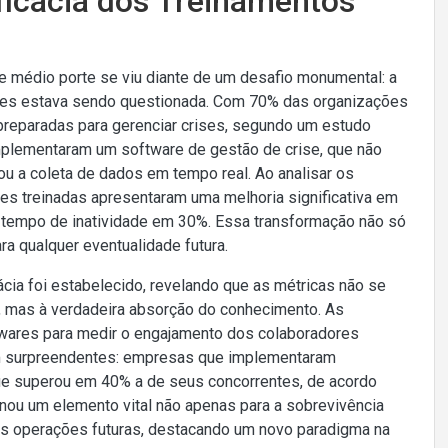
Eficácia dos Treinamentos
 médio porte se viu diante de um desafio monumental: a
ises estava sendo questionada. Com 70% das organizações
preparadas para gerenciar crises, segundo um estudo
mplementaram um software de gestão de crise, que não
u a coleta de dados em tempo real. Ao analisar os
s treinadas apresentaram uma melhoria significativa em
o tempo de inatividade em 30%. Essa transformação não só
ra qualquer eventualidade futura.
ácia foi estabelecido, revelando que as métricas não se
, mas à verdadeira absorção do conhecimento. As
wares para medir o engajamento dos colaboradores
am surpreendentes: empresas que implementaram
ue superou em 40% a de seus concorrentes, de acordo
nou um elemento vital não apenas para a sobrevivência
s operações futuras, destacando um novo paradigma na