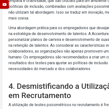
empatia e criatividade, que são cruciais para um ambient
políticas de inclusão, combinadas com avaliações psico
não utilizam tal abordagem. Isso se traduz em inovação, m
mais coesa.
Uma abordagem prática para os empregadores que desejam 
na estratégia de desenvolvimento de talentos. A Accenture
personalizar planos de carreira e desenvolvimento de sua
na retenção de talentos. Ao considerar as características i
colaboradores, as organizações não apenas promovem um 
humano. Os empregadores são recomendados a criar um cic
resultados dos testes para ajustar as políticas de inclusã
necessidades do mercado e dos colaboradores.
4. Desmistificando a Utiliza
em Recrutamento
A utilização de testes psicométricos no recrutamento é f