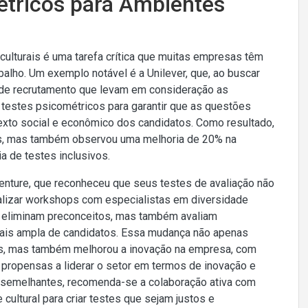
étricos para Ambientes
ulturais é uma tarefa crítica que muitas empresas têm
balho. Um exemplo notável é a Unilever, que, ao buscar
s de recrutamento que levam em consideração as
s testes psicométricos para garantir que as questões
exto social e econômico dos candidatos. Como resultado,
es, mas também observou uma melhoria de 20% na
a de testes inclusivos.
enture, que reconheceu que seus testes de avaliação não
alizar workshops com especialistas em diversidade
as eliminam preconceitos, mas também avaliam
mais ampla de candidatos. Essa mudança não apenas
ns, mas também melhorou a inovação na empresa, com
ropensas a liderar o setor em termos de inovação e
semelhantes, recomenda-se a colaboração ativa com
cultural para criar testes que sejam justos e