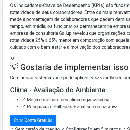
Os Indicadores-Chave de Desempenho (KPIs) são fundame
rotatividade de seus colaboradores. Entre os mais relevan
mede a porcentagem de colaboradores que pedem demissã
tempo, em média, os funcionários permanecem na empresa a
empresa de consultoria Gallup revelou que organizações c
rotatividade 25% a 65% menor em comparação com aquelas
cuidado com o bem-estar e a motivação dos colaboradores 
💡
💡 Gostaria de implementar iss
Com nosso sistema você pode aplicar essas melhores práti
Clima - Avaliação do Ambiente
✓ Meça e melhore seu clima organizacional
✓ Pesquisas detalhadas + análise comparativa
Criar Conta Gratuita
✓ Sem cartão de crédito ✓ Configuração em 5 minutos ✓ 