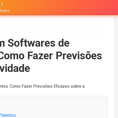
L!
alhados
em Softwares de
 Como Fazer Previsões
ividade
 Talentos