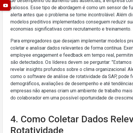
de desempenho ou aumento das ausências, a empresa conse
valiosos. Esse tipo de abordagem é como um sensor de fum
alerta antes que o problema se torne incontrolável. Além
modelos preditivos implementados conseguem reduzir sua 
economias significativas com recrutamento e treinamento.
Para empregadores que desejam implementar modelos predi
coletar e analisar dados relevantes de forma contínua. Exe
employee engagement e feedback em tempo real, permitin
são detectados. Os líderes devem se perguntar: "Estamos
revelar insights profundos sobre o clima organizacional. Al
como o software de análise de rotatividade da SAP, pode 
demográficos, avaliações de desempenho e até tendências 
empresas não apenas criam um ambiente de trabalho mai
do colaborador em uma possível oportunidade de crescime
4. Como Coletar Dados Relev
Rotatividade