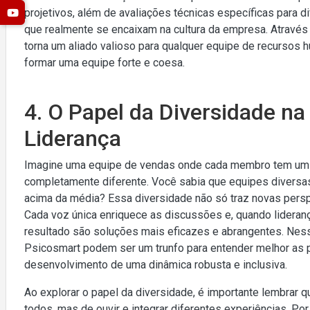
projetivos, além de avaliações técnicas específicas para dif
que realmente se encaixam na cultura da empresa. Através
torna um aliado valioso para qualquer equipe de recurso
formar uma equipe forte e coesa.
4. O Papel da Diversidade na
Liderança
Imagine uma equipe de vendas onde cada membro tem um 
completamente diferente. Você sabia que equipes divers
acima da média? Essa diversidade não só traz novas persp
Cada voz única enriquece as discussões e, quando lideran
resultado são soluções mais eficazes e abrangentes. Nes
Psicosmart podem ser um trunfo para entender melhor as 
desenvolvimento de uma dinâmica robusta e inclusiva.
Ao explorar o papel da diversidade, é importante lembrar qu
todos, mas de ouvir e integrar diferentes experiências. Po