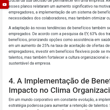
crucial da sua decisão de permanecer em uma empresa. A
esses planos relataram um aumento significativo na motiva
empregadores, a implementação de um sistema de benefíci
necessidades dos colaboradores, mas também otimizar cu
A adaptação às novas tendências de benefícios também s
empregados. De acordo com a pesquisa da EY, 63% dos tr
benefícios, priorizando opções como assistência em saúde 
em um aumento de 25% na taxa de aceitação de ofertas de
empregadores, investir em benefícios flexíveis pode se mo
talentos, mas também fortalecer a cultura organizacional 
sustentável da empresa.
4. A Implementação de Benefí
Impacto no Clima Organizaci
Em um mundo corporativo em constante evolução, a implem
estratégia poderosa para aumentar a retenção de talento