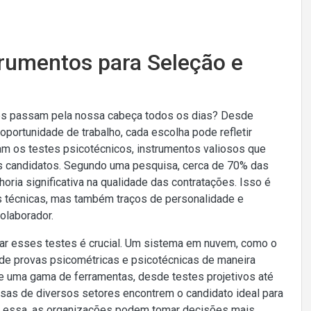
trumentos para Seleção e
tes passam pela nossa cabeça todos os dias? Desde
oportunidade de trabalho, cada escolha pode refletir
am os testes psicotécnicos, instrumentos valiosos que
os candidatos. Segundo uma pesquisa, cerca de 70% das
ia significativa na qualidade das contratações. Isso é
s técnicas, mas também traços de personalidade e
colaborador.
car esses testes é crucial. Um sistema em nuvem, como o
o de provas psicométricas e psicotécnicas de maneira
ece uma gama de ferramentas, desde testes projetivos até
sas de diversos setores encontrem o candidato ideal para
o essa, as organizações podem tomar decisões mais